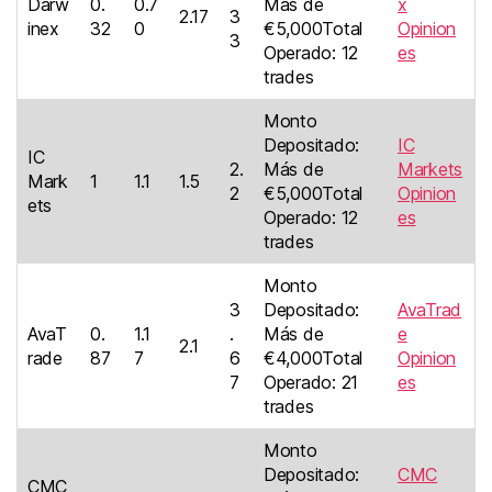
Darw
0.
0.7
Más de
x
2.17
3
inex
32
0
€5,000Total
Opinion
3
Operado: 12
es
trades
Monto
Depositado:
IC
IC
2.
Más de
Markets
Mark
1
1.1
1.5
2
€5,000Total
Opinion
ets
Operado: 12
es
trades
Monto
3
Depositado:
AvaTrad
AvaT
0.
1.1
.
Más de
e
2.1
rade
87
7
6
€4,000Total
Opinion
7
Operado: 21
es
trades
Monto
Depositado:
CMC
CMC