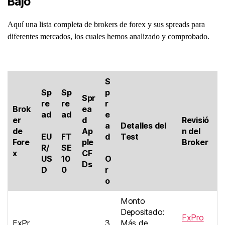
Bajo
Aquí una lista completa de brokers de forex y sus spreads para
diferentes mercados, los cuales hemos analizado y comprobado.
S
Sp
Sp
p
Spr
re
re
r
Brok
ea
ad
ad
e
er
d
Revisió
a
Detalles del
de
Ap
n del
EU
FT
d
Test
Fore
ple
Broker
R/
SE
x
CF
US
10
O
Ds
D
0
r
o
Monto
Depositado:
FxPro
FxPr
3
Más de