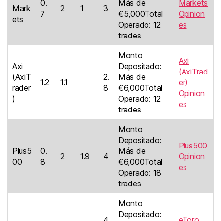
0.
Más de
Markets
Mark
2
1
3
7
€5,000Total
Opinion
ets
Operado: 12
es
trades
Monto
Axi
Axi
Depositado:
(AxiTrad
(AxiT
2.
Más de
1.2
1.1
er)
rader
8
€6,000Total
Opinion
)
Operado: 12
es
trades
Monto
Depositado:
Plus500
Plus5
0.
Más de
2
1.9
4
Opinion
00
8
€6,000Total
es
Operado: 18
trades
Monto
Depositado:
4
eToro