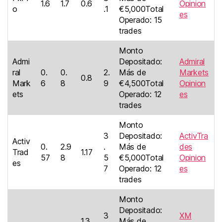
1.6
1.7
0.6
Opinion
o
.1
€5,000Total
es
Operado: 15
trades
Monto
Admi
Depositado:
Admiral
ral
0.
0.
2.
Más de
Markets
0.8
Mark
6
8
9
€4,500Total
Opinion
ets
Operado: 12
es
trades
Monto
3
Depositado:
ActivTra
Activ
0.
2.9
.
Más de
des
Trad
1.17
57
8
5
€5,000Total
Opinion
es
7
Operado: 12
es
trades
Monto
Depositado:
3
XM
1.3
Más de