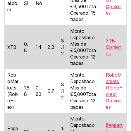
Más de
om
al.co
Sí
No
€3,500Total
Opinion
m
Operado: 15
es
trades
Monto
Depositado:
3
XTB
0.
Más de
XTB
1.4
8.3
.1
Opinion
8
€5,000Total
2
es
Operado: 12
trades
Rob
Monto
RoboM
oMar
Depositado:
arkets
3
kets
1.6
0.
Más de
(RoboF
0.7
.1
(Rob
8
83
€5,000Total
orex)
2
oFor
Operado: 12
Opinion
ex)
trades
es
Monto
Depositado:
Peppers
Pepp
1.