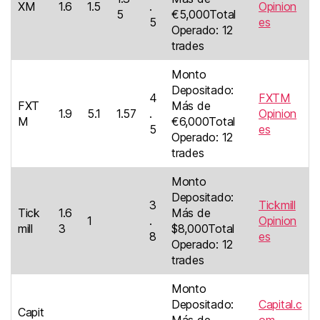
XM
1.6
1.5
.
Opinion
5
€5,000Total
5
es
Operado: 12
trades
Monto
Depositado:
4
FXTM
FXT
Más de
1.9
5.1
1.57
.
Opinion
M
€6,000Total
5
es
Operado: 12
trades
Monto
Depositado:
3
Tickmill
Tick
1.6
Más de
1
.
Opinion
mill
3
$8,000Total
8
es
Operado: 12
trades
Monto
Depositado:
Capital.c
Capit