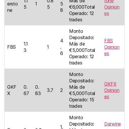
1.1
0.8
Más de
tone
ersto
1
5
5
5
€6,000Total
Opinion
ne
8
Operado: 12
es
trades
Monto
Depositado:
4
FBS
1.1
Más de
FBS
1
.
Opinion
3
€5,000Total
6
es
Operado: 12
trades
Monto
Depositado:
GKFX
GKF
0.
0.
Más de
3.7
2
Opinion
X
67
83
€5,000Total
es
Operado: 15
trades
Monto
Depositado:
Darwine
1.