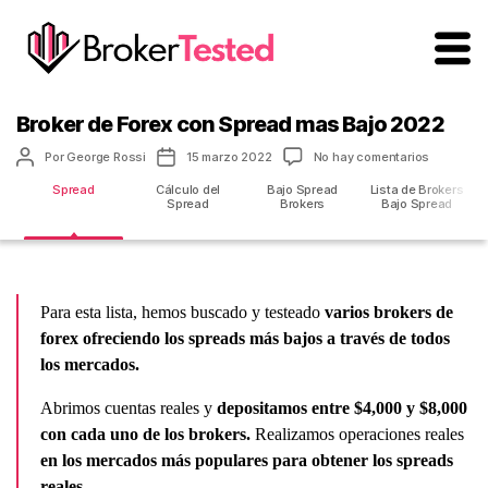
brokertested
Spanish
Broker de Forex con Spread mas Bajo 2022
Autor
Fecha
en
Por
George Rossi
15 marzo 2022
No hay comentarios
de
de
Broker
la
Spread
Cálculo del
la
Bajo Spread
Lista de Brokers
de
Spread
Brokers
Bajo Spread
entrada
entrada
Forex
con
Spread
mas
Bajo
2022
Para esta lista, hemos buscado y testeado
varios brokers de
forex ofreciendo los spreads más bajos a través de todos
los mercados.
Abrimos cuentas reales y
depositamos entre
$4,000 y $8,000
con cada uno de los brokers.
Realizamos operaciones reales
en los mercados más populares para obtener los spreads
reales.